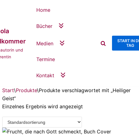
Home
Bücher
ola
llkommer
START IN 
Medien
TAG
autorin und
rentin
Termine
Kontakt
Start
\
Produkte
\
Produkte verschlagwortet mit „Heiliger
Geist“
Einzelnes Ergebnis wird angezeigt