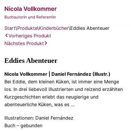
Zum
Nicola Vollkommer
Inhalt
Buchautorin und Referentin
springen
Start
\
Produkte
\
Kinderbücher
\
Eddies Abenteuer
Vorheriges Produkt
Nächstes Produkt
Eddies Abenteuer
Nicola Vollkommer | Daniel Fernández (Illustr.)
Bei Eddie, dem kleinen Küken, ist immer eine Menge
los. In drei liebevoll illustrierten und reizend erzählten
Kurzgeschichten erlebt das neugierige und
abenteuerliche Küken, was es …
Illustrationen: Daniel Fernández
Buch – gebunden