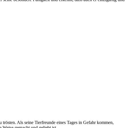
zu trösten. Als seine Tierfreunde eines Tages in Gefahr kommen,
e Weise gemacht und geliebt ist.