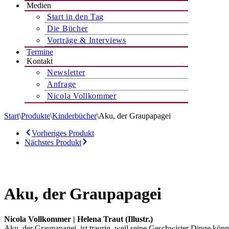
Medien
Start in den Tag
Die Bücher
Vorträge & Interviews
Termine
Kontakt
Newsletter
Anfrage
Nicola Vollkommer
Start
\
Produkte
\
Kinderbücher
\
Aku, der Graupapagei
Vorheriges Produkt
Nächstes Produkt
Aku, der Graupapagei
Nicola Vollkommer | Helena Traut (Illustr.)
Aku, der Graupapagei, ist traurig, weil seine Geschwister Dinge könne