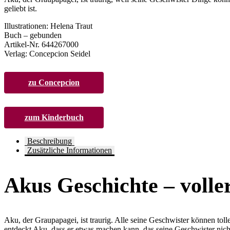
geliebt ist.
Illustrationen: Helena Traut
Buch – gebunden
Artikel-Nr. 644267000
Verlag: Concepcion Seidel
zu Concepcion
zum Kinderbuch
Beschreibung
Zusätzliche Informationen
Akus Geschichte – volle
Aku, der Graupapagei, ist traurig. Alle seine Geschwister können tol
entdeckt Aku, dass er etwas machen kann, das seine Geschwister nicht