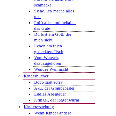
schmeckt
Siehe, ich mache alles
neu
Prüft alles und behaltet
das Gute!
Du bist ein Gott, der
mich sieht
Leben am reich
gedeckten Tisch
Vom Wunsch,
dazuzugehören
Wunder Weihnacht
Kinderbücher
Bobo sagt sorry
Aku, der Graupapagei
Eddies Abenteuer
Kringel, der Regenwurm
Kindererziehung
Wenn Kinder andere