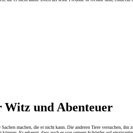
r Witz und Abenteuer
le Sachen machen, die er nicht kann. Die anderen Tiere versuchen, ihn 
 können. Er erkennt, dass auch er von seinem Schöpfer auf einzigartig