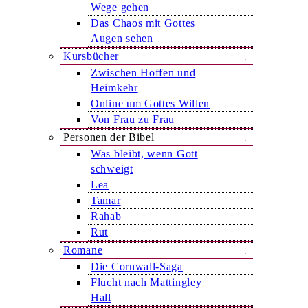
Wege gehen
Das Chaos mit Gottes
Augen sehen
Kursbücher
Zwischen Hoffen und
Heimkehr
Online um Gottes Willen
Von Frau zu Frau
Personen der Bibel
Was bleibt, wenn Gott
schweigt
Lea
Tamar
Rahab
Rut
Romane
Die Cornwall-Saga
Flucht nach Mattingley
Hall