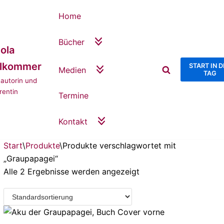
Home
Bücher
ola
llkommer
START IN 
Medien
TAG
autorin und
rentin
Termine
Kontakt
Start
\
Produkte
\
Produkte verschlagwortet mit
„Graupapagei“
Alle 2 Ergebnisse werden angezeigt