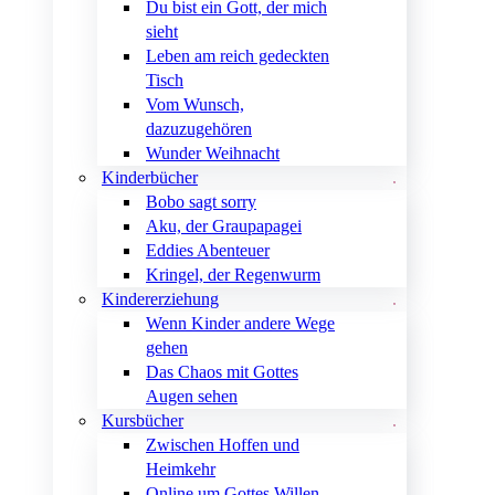
Du bist ein Gott, der mich
sieht
Leben am reich gedeckten
Tisch
Vom Wunsch,
dazuzugehören
Wunder Weihnacht
Kinderbücher
Bobo sagt sorry
Aku, der Graupapagei
Eddies Abenteuer
Kringel, der Regenwurm
Kindererziehung
Wenn Kinder andere Wege
gehen
Das Chaos mit Gottes
Augen sehen
Kursbücher
Zwischen Hoffen und
Heimkehr
Online um Gottes Willen