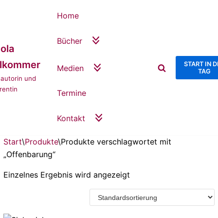
Home
Bücher
ola
llkommer
START IN 
Medien
TAG
autorin und
rentin
Termine
Kontakt
Start
\
Produkte
\
Produkte verschlagwortet mit
„Offenbarung“
Einzelnes Ergebnis wird angezeigt